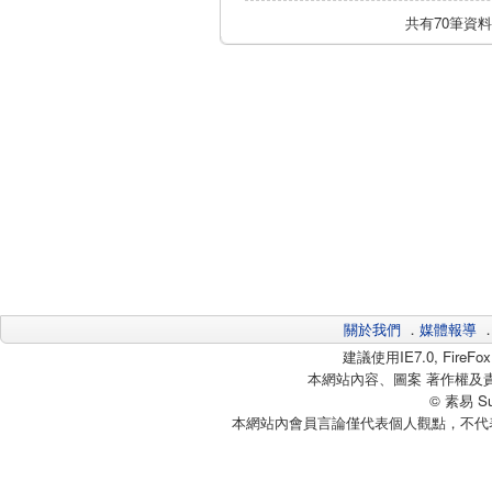
共有
70
筆
資料
關於我們
．
媒體報導
建議使用IE7.0, Fire
本網站內容、圖案 著作權及
© 素易 Sui
本網站內會員言論僅代表個人觀點，不代