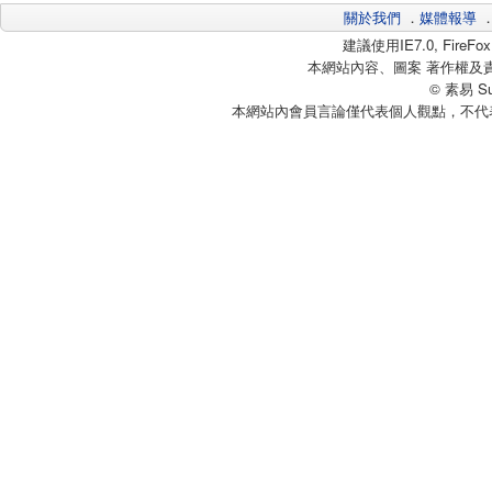
關於我們
．
媒體報導
建議使用IE7.0, Fire
本網站內容、圖案 著作權及
© 素易 Sui
本網站內會員言論僅代表個人觀點，不代