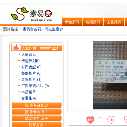
餐館搜尋
地圖搜尋
主題推薦
瀏覽路徑：
素易食首頁
/
簡先生素食
人氣指數：
000001220
店家首頁
優惠券列印
村民食記 (0)
餐點相片 (0)
菜單相片 (1)
空間景觀相片 (0)
本店菜單
交通指南
新增/修改食記
新增/修改照片
錯誤/更新回報
轉寄好友