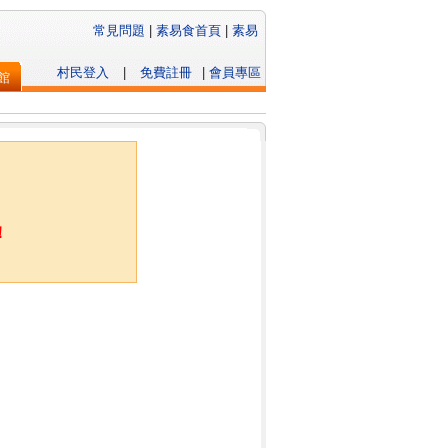
常見問題
|
素易食首頁
|
素易
村民登入
|
免費註冊
|
會員專區
館
！