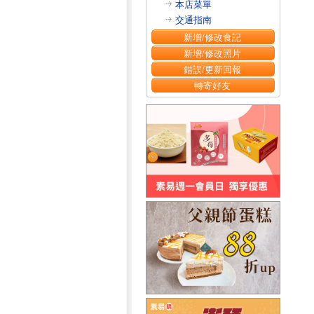
本店菜單
交通指南
新增/修改食記
新增/修改照片
錯誤/更新回報
轉寄好友