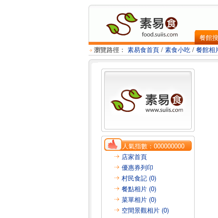
餐館
瀏覽路徑：
素易食首頁
/
素食小吃
/
餐館相
人氣指數：
000000000
店家首頁
優惠券列印
村民食記 (0)
餐點相片 (0)
菜單相片 (0)
空間景觀相片 (0)