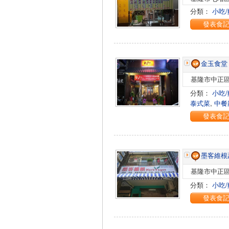
分類：
小吃/
發表食
金玉食堂
基隆市中正區
分類：
小吃/
泰式菜
,
中餐
發表食
墨客維根
基隆市中正區
分類：
小吃/
發表食