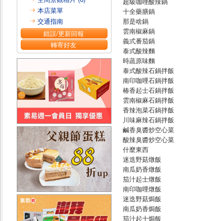
超級咖哩酸辣鍋
本店菜單
十全藥膳鍋
交通指南
那是啥鍋
雲南椒麻鍋
錯誤/更新回報
義式番茄鍋
轉寄好友
泰式酸辣麵
時蔬原味麵
泰式酸辣石鍋拌飯
南印咖哩石鍋拌飯
椿香起士石鍋拌飯
雲南椒麻石鍋拌飯
香辣泡菜石鍋拌飯
川味麻辣石鍋拌飯
鹹香臭醬炒空心菜
酸辣臭醬炒空心菜
什麼東西
迷迭野菇燉飯
南瓜奶香燉飯
茄汁起士燉飯
南印咖哩燉飯
迷迭野菇焗飯
南瓜奶香焗飯
茄汁起士焗飯