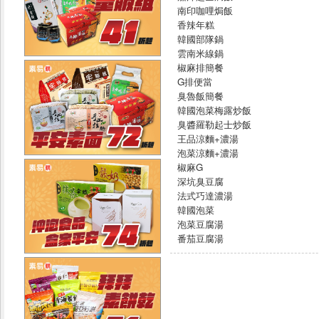
南印咖哩焗飯
香辣年糕
韓國部隊鍋
雲南米線鍋
椒麻排簡餐
G排便當
臭魯飯簡餐
韓國泡菜梅露炒飯
臭醬羅勒起士炒飯
王品涼麵+濃湯
泡菜涼麵+濃湯
椒麻G
深坑臭豆腐
法式巧達濃湯
韓國泡菜
泡菜豆腐湯
番茄豆腐湯