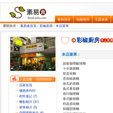
餐館搜尋
地圖搜尋
主題推薦
瀏覽路徑：
素易食首頁
/
彩椒廚房
/
本店菜單
彩椒廚房
本店菜單：
超級咖哩酸辣麵
十全藥膳麵
那是啥麵
雲南椒麻麵
人氣指數：
000030600
南瓜奶香麵
店家首頁
義式番茄麵
優惠券列印
南印咖哩麵
村民食記 (7)
泰式酸辣麵
餐點相片 (31)
時蔬原味麵
菜單相片 (5)
韓國部隊麵
空間景觀相片 (6)