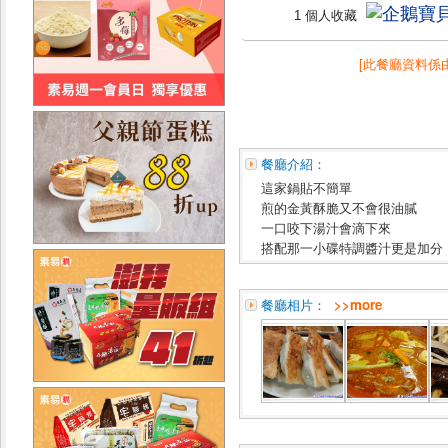
1 個人收藏
[此餐廳資料係
餐廳介紹：
這家鍋貼不簡單
煎的金黃酥脆又不會很油膩
一口咬下湯汁會滴下來
搭配那一小碟特調醬汁更是加分
餐廳相片：
>>more