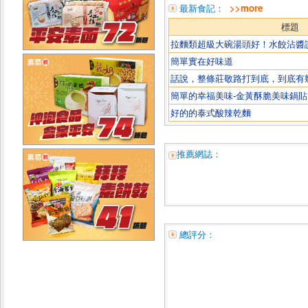
最新食記：
>>more
標題
拉麵類超級大碗湯頭好！水餃沾醬
簡單實在好味道
話說，整條莊敬路打到底，到底有
簡單的幸福美味-金黃酥脆美味鍋貼
好的的泰式酸辣乾麵
推薦網誌：
總評分：