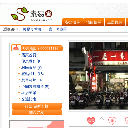
餐館搜尋
地圖搜尋
主題推薦
瀏覽路徑：
素易食首頁
/
一嘉一素食園
人氣指數：
000014115
店家首頁
優惠券列印
村民食記 (7)
餐點相片 (16)
菜單相片 (0)
空間景觀相片 (0)
本店菜單
交通指南
錯誤/更新回報
轉寄好友