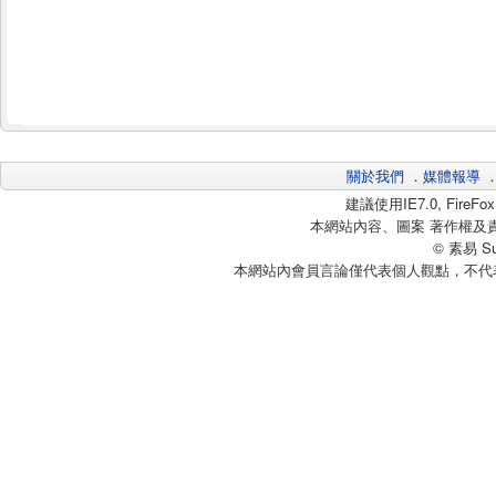
關於我們
．
媒體報導
建議使用IE7.0, Fire
本網站內容、圖案 著作權及
© 素易 Sui
本網站內會員言論僅代表個人觀點，不代