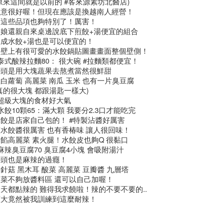
原來這間就是以前的 #客來源素坊北醫店)
生意很好喔！但現在應該是換越南人經營！
賣這些品項也夠特別了！厲害！
闆娘還親自來桌邊說底下煎餃+湯便宜的組合
換成水餃+湯也是可以便宜的！
牆壁上有很可愛的水餃鍋貼圖畫畫面整個壁側！
泰式酸辣拉麵80： 很大碗 #拉麵類都便宜！
湯頭是用大塊蔬果去熬煮當然很鮮甜
白蘿蔔 高麗菜 南瓜 玉米 也有一片臭豆腐
真的很大塊 都跟湯匙一樣大)
#超級大塊的食材好大氣
水餃10顆65：滿大顆 我要分2.3口才能吃完
水餃是店家自己包的！ #特製沾醬好厲害
水餃醬很厲害 也有香椿味 讓人很回味！
餡高麗菜 素火腿！水餃皮也夠Q 很黏口
麻辣臭豆腐70 臭豆腐4小塊 會吸附湯汁
湯頭也是麻辣的過癮！
針菇 黑木耳 酸菜 高麗菜 豆瓣醬 九層塔
酸菜不夠放醬料區 還可以自己加喔！
天都點辣的 難得我求饒啦！辣的不要不要的..
憲大竟然被我訓練到這麼耐辣！