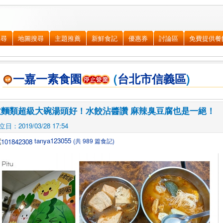
搜尋
地圖搜尋
主題推薦
新鮮食記
優惠券
討論區
免費提供餐
一嘉一素食園
(
台北市
信義區
)
拉麵類超級大碗湯頭好！水餃沾醬讚 麻辣臭豆腐也是一絕！
立日：2019/03/28 17:54
tanya123055
(共 989 篇食記)