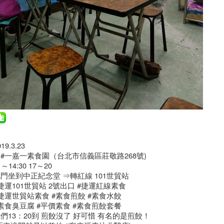
019.3.23
#一嘉一素食園（台北市信義區莊敬路268號)
1～14:30 17～20
門坐到中正紀念堂 ⇒轉紅線 101世貿站
捷運101世貿站 2號出口 #捷運紅線素食
捷運世貿站素食 #素食煎餃 #素食水餃
素食臭豆腐 #平價素食 #素食煎餃套餐
們13：20到 煎餃沒了 好可惜 有名的是煎餃！