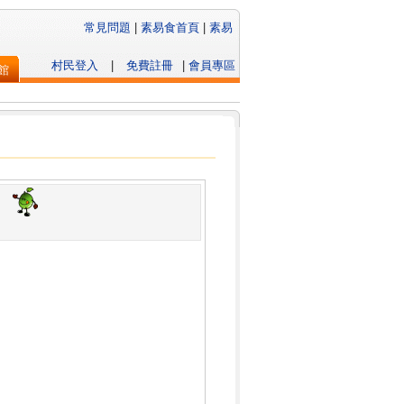
常見問題
|
素易食首頁
|
素易
村民登入
|
免費註冊
|
會員專區
館