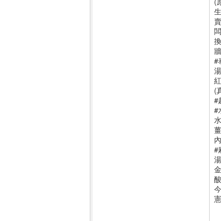
(
#
紅
(
#
薑
內
#
金
今