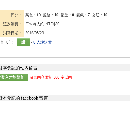
評分：
菜色：
10
服務：
10
衛生：
8
氣氛：
7
交通：
10
這次消費：
平均每人約
NTD$80
消費日期：
2019/03/23
言 (
0則
) ‧
讚
‧
0 人說這讚
對本食記的站內留言
留言內容限制 500 字以內
本食記的 facebook 留言