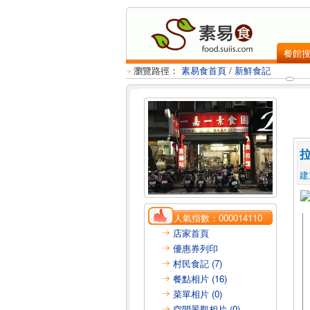
餐館
瀏覽路徑：
素易食首頁
/
新鮮食記
建
人氣指數：
000014110
店家首頁
優惠券列印
村民食記 (7)
餐點相片 (16)
菜單相片 (0)
空間景觀相片 (0)