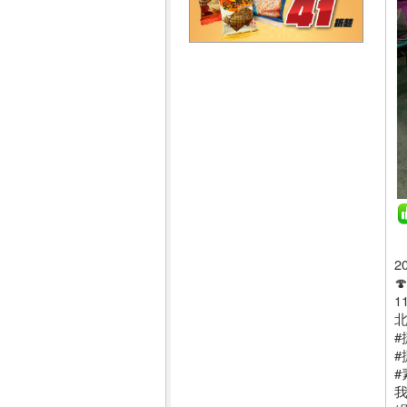
2

1
北
#
#
#
我