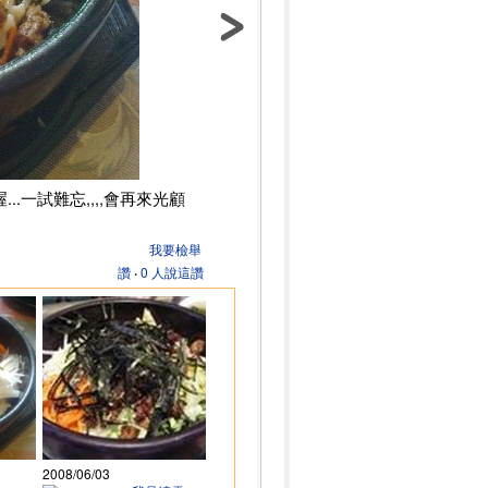
.一試難忘,,,,會再來光顧
我要檢舉
讚
‧
0 人說這讚
2008/06/03