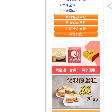
本店菜單
交通指南
新增/修改食記
新增/修改照片
錯誤/更新回報
轉寄好友