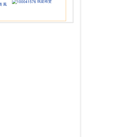
我是靖雯
淡 風