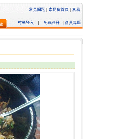
常見問題
|
素易食首頁
|
素易
村民登入
|
免費註冊
|
會員專區
館