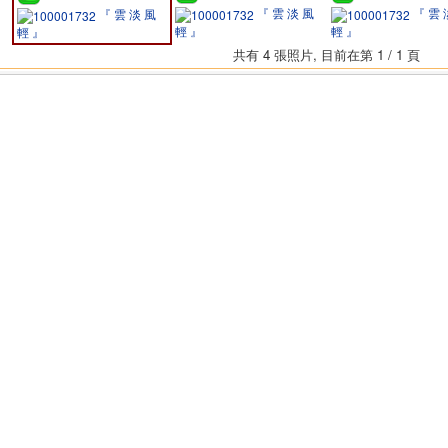
『 雲 淡 風
『 雲 
『 雲 淡 風
輕 』
輕 』
輕 』
共有 4 張照片, 目前在第 1 / 1 頁