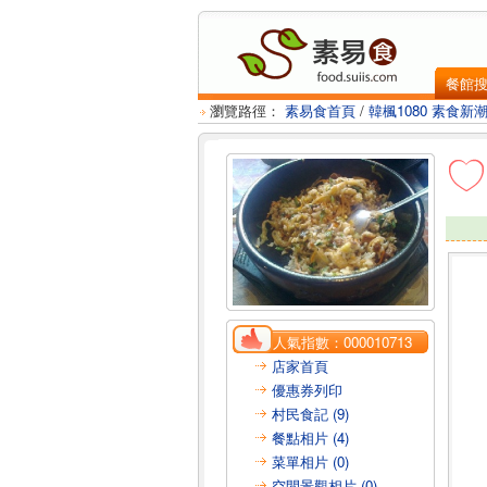
餐館
瀏覽路徑：
素易食首頁
/
韓楓1080 素食新
人氣指數：
000010713
店家首頁
優惠券列印
村民食記 (9)
餐點相片 (4)
菜單相片 (0)
空間景觀相片 (0)