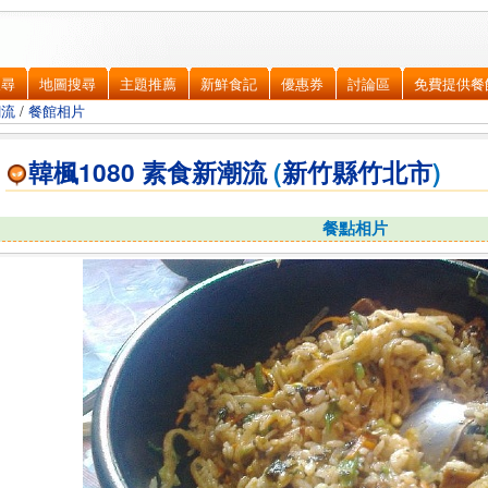
搜尋
地圖搜尋
主題推薦
新鮮食記
優惠券
討論區
免費提供餐
潮流
/
餐館相片
韓楓1080 素食新潮流
(
新竹縣
竹北市
)
餐點相片