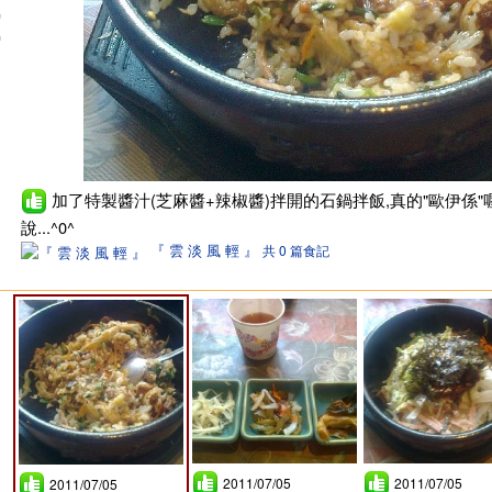
加了特製醬汁(芝麻醬+辣椒醬)拌開的石鍋拌飯,真的"歐伊係"喔..
說...^0^
『 雲 淡 風 輕 』
共 0 篇食記
2011/07/05
2011/07/05
2011/07/05