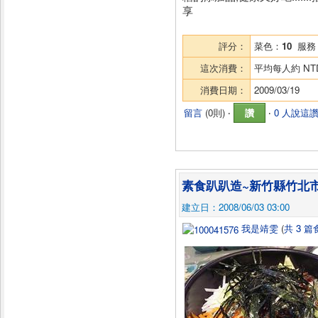
享
評分：
菜色：
10
服務
這次消費：
平均每人約
NT
消費日期：
2009/03/19
留言
(
0則
) ‧
讚
‧
0 人說這
素食趴趴造~新竹縣竹北市
建立日：2008/06/03 03:00
我是靖雯
(
共 3 篇