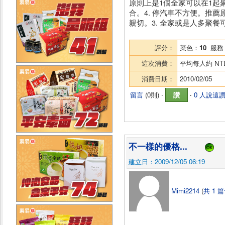
原則上是1個全家可以在1起聚
合。4. 停汽車不方便。推薦
親切。3. 全家或是人多聚餐
評分：
菜色：
10
服務
這次消費：
平均每人約
NT
消費日期：
2010/02/05
留言
(
0則
) ‧
讚
‧
0 人說這
不一樣的優格...
建立日：2009/12/05 06:19
Mimi2214
(
共 1 