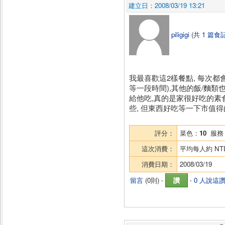
建立日：2008/03/19 13:21
piligigi
(
共 1 篇食
我最喜歡這2樣餐點, 每次
等一段時間),其他的飯/麵
給他吃,真的是家很好吃的素
些, 但東西好吃等一下市值得的.
評分：
菜色：
10
服務
這次消費：
平均每人約
NT
消費日期：
2008/03/19
留言
(
0則
) ‧
讚
‧
0 人說這