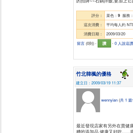
的招牌~~石鍋拌飯,要加上它的
評分：
菜色：
9
服務
這次消費：
平均每人約
NT
消費日期：
2009/03/20
留言
(
0則
) ‧
讚
‧
0 人說這
竹北韓楓的優格
建立日：2009/03/19 11:37
wennyian
(
共 1 
最近發現店家有另外在賣健康
糟的添加品,健康又好吃...