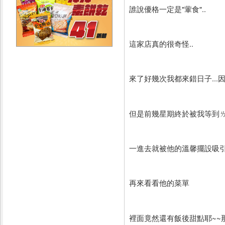
誰說優格一定是"葷食"..
這家店真的很奇怪..
來了好幾次我都來錯日子...
但是前幾星期終於被我等到ㄌ.
一進去就被他的溫馨擺設吸
再來看看他的菜單
裡面竟然還有飯後甜點耶~~