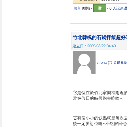
留言
(
0則
) ‧
讚
‧
0 人說這
竹北韓楓的石鍋拌飯超好
建立日：2009/08/22 04:40
sirena
(
共 2 篇食
它是位在於竹北家樂福附近
常在假日的時候跑去吃唷~
它有個小小的缺點就是每次
後一定要訂位唷~不然假日他們