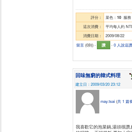
評分：
菜色：
10
服務
這次消費：
平均每人約
NT
消費日期：
2009/08/22
留言
(
0則
) ‧
讚
‧
0 人說這
回味無窮的韓式料理
建立日：2009/03/20 23:12
may.tsai
(
共 1 篇
我喜歡它的泡菜鍋,湯頭很讚