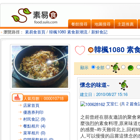
餐館搜尋
地圖搜尋
主題推薦
瀏覽路徑：
素易食首頁
/
韓楓1080 素食新潮流
/
新鮮食記
韓楓1080 素
顯示
全部
懷念的味道~
建立日：2010/08/27 15:16
人氣指數：
000010718
艾室仁
(
共 2 篇食
店家首頁
優惠券列印
之前曾經在朋友邀請的聚會來
村民食記 (9)
麼強烈的素食料理,原來味道
餐點相片 (4)
的感覺~昨天難得北上,回程
菜單相片 (0)
人,可以慢慢的品嘗這懷念的感
空間景觀相片 (0)