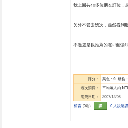
我上回共10多位朋友訂位，感
另外不管去幾次，雖然看到服
不過還是很推薦的喔~!但強
評分：
菜色：
9
服務
這次消費：
平均每人約
NT
消費日期：
2007/12/03
留言
(
0則
) ‧
讚
‧
0 人說這