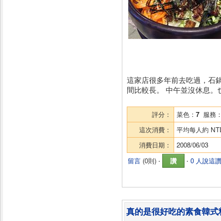
這家店很多年前去吃過，石
間比較長。 中午並沒休息。
評分：
菜色：
7
服務
這次消費：
平均每人約
NT
消費日期：
2008/06/03
留言
(
0則
) ‧
讚
‧
0 人說這
真的是很好吃的素食韓式