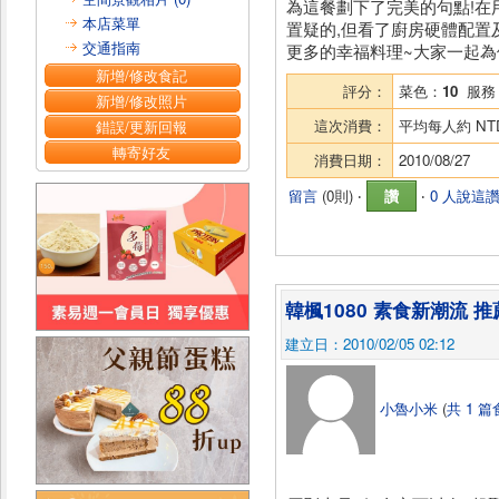
為這餐劃下了完美的句點!在
本店菜單
置疑的,但看了廚房硬體配置
交通指南
更多的幸福料理~大家一起為
新增/修改食記
評分：
菜色：
10
服務
新增/修改照片
這次消費：
平均每人約
NT
錯誤/更新回報
轉寄好友
消費日期：
2010/08/27
留言
(
0則
) ‧
讚
‧
0 人說這
韓楓1080 素食新潮流 推
建立日：2010/02/05 02:12
小魯小米
(
共 1 