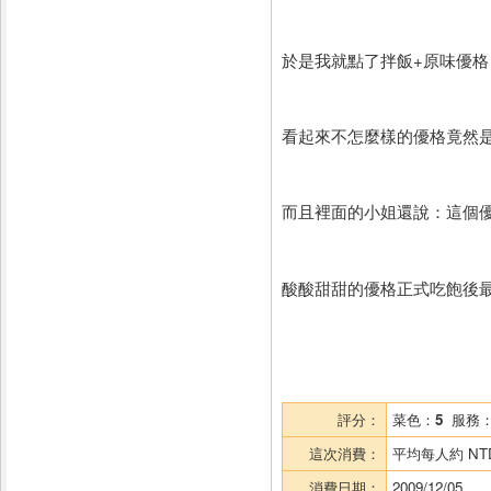
於是我就點了拌飯+原味優格
看起來不怎麼樣的優格竟然
而且裡面的小姐還說：這個
酸酸甜甜的優格正式吃飽後最好
評分：
菜色：
5
服務
這次消費：
平均每人約
NT
消費日期：
2009/12/05