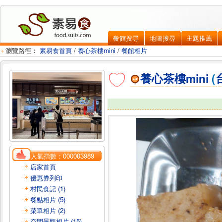
餐館搜尋
地圖搜尋
主題推薦
瀏覽路徑：
素易食首頁
/
養心茶樓mini
/
餐館相片
養心茶樓mini
(
人氣指數：
000003989
店家首頁
優惠券列印
村民食記 (1)
餐點相片 (5)
菜單相片 (2)
空間景觀相片 (15)