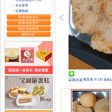
本店菜單
交通指南
新增/修改食記
新增/修改照片
錯誤/更新回報
轉寄好友
觀音蓮
共 233 篇食