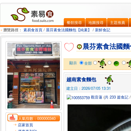
餐館搜尋
地圖搜尋
主題推薦
瀏覽路徑：
素易食首頁
/
晨芬素食法國麵包【純素】
/
新鮮食記
晨芬素食法國麵
顯示
全部
越南素食麵包
建立日：2026/07/05 13:31
觀音蓮
(
共 233 篇食記
人氣指數：
000000340
店家首頁