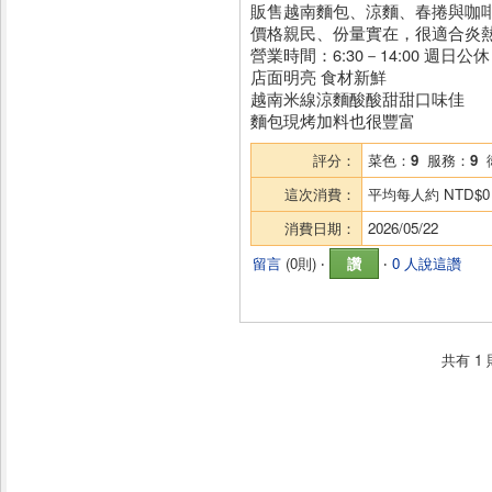
販售越南麵包、涼麵、春捲與咖
價格親民、份量實在，很適合炎
營業時間：6:30－14:00 週日公休
店面明亮 食材新鮮
越南米線涼麵酸酸甜甜口味佳
麵包現烤加料也很豐富
評分：
菜色：
9
服務：
9
這次消費：
平均每人約
NTD$0
消費日期：
2026/05/22
留言
(
0則
) ‧
讚
‧
0 人說這讚
共有
1