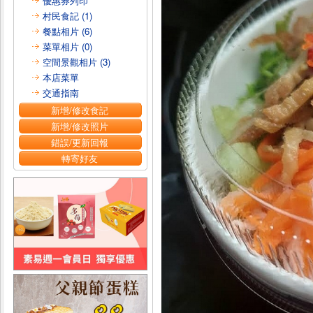
優惠券列印
村民食記 (1)
餐點相片 (6)
菜單相片 (0)
空間景觀相片 (3)
本店菜單
交通指南
新增/修改食記
新增/修改照片
錯誤/更新回報
轉寄好友