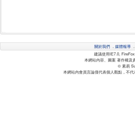
關於我們
．
媒體報導
建議使用IE7.0, Fire
本網站內容、圖案 著作權及
© 素易 Sui
本網站內會員言論僅代表個人觀點，不代