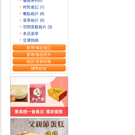
優惠券列印
村民食記 (1)
餐點相片 (6)
菜單相片 (0)
空間景觀相片 (3)
本店菜單
交通指南
新增/修改食記
新增/修改照片
錯誤/更新回報
轉寄好友