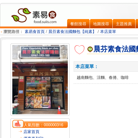
餐館搜尋
地圖搜尋
主題推薦
瀏覽路徑：
素易食首頁
/
晨芬素食法國麵包【純素】
/
本店菜單
晨芬素食法國
本店菜單：
越南麵包、涼麵、春捲、咖啡
人氣指數：
000000316
店家首頁