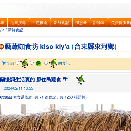
搜尋
地圖搜尋
主題推薦
新鮮食記
優惠券
討論區
免費提供餐
'a
/
新鮮食記
藝蔬咖食坊 kiso kiy'a
(
台東縣
東河鄉
)
示
全部
的食記
 都蘭慢調生活裏的 原住民蔬食 🌴
024/02/11 10:55
素食喬依絲
(
共 71 篇食記
/
共 1259 張照片
)