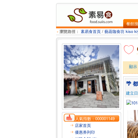
餐館
瀏覽路徑：
素易食首頁
/
藝蔬咖食坊 kiso kiy
顯
🌴
建立日：2
人氣指數：
000001149
店家首頁
優惠券列印