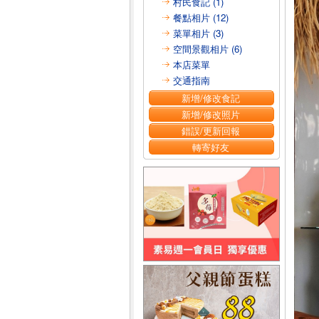
村民食記 (1)
餐點相片 (12)
菜單相片 (3)
空間景觀相片 (6)
本店菜單
交通指南
新增/修改食記
新增/修改照片
錯誤/更新回報
轉寄好友