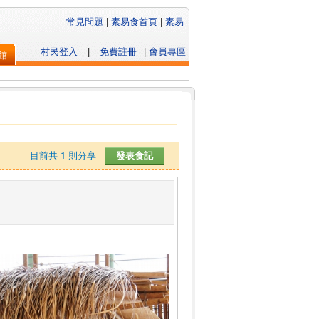
常見問題
|
素易食首頁
|
素易
村民登入
|
免費註冊
|
會員專區
館
目前共
1
則分享