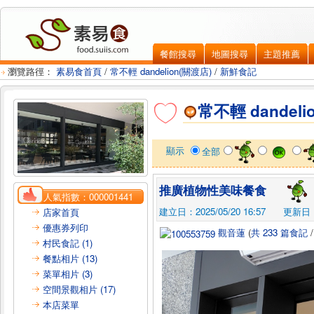
餐館搜尋
地圖搜尋
主題推薦
瀏覽路徑：
素易食首頁
/
常不輕 dandelion(關渡店)
/
新鮮食記
常不輕 dandeli
顯示
全部
推廣植物性美味餐食
人氣指數：
000001441
建立日：2025/05/20 16:57
更新日：2
店家首頁
優惠券列印
觀音蓮
(
共 233 篇食記
村民食記 (1)
餐點相片 (13)
菜單相片 (3)
空間景觀相片 (17)
本店菜單