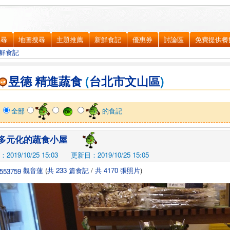
搜尋
地圖搜尋
主題推薦
新鮮食記
優惠券
討論區
免費提供餐
鮮食記
昱德 精進蔬食
(
台北市
文山區
)
示
全部
的食記
多元化的蔬食小屋
019/10/25 15:03
更新日：2019/10/25 15:05
觀音蓮
(
共 233 篇食記
/
共 4170 張照片
)