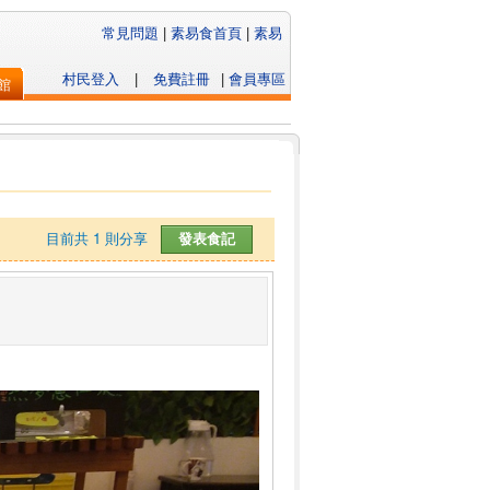
常見問題
|
素易食首頁
|
素易
村民登入
|
免費註冊
|
會員專區
館
目前共
1
則分享