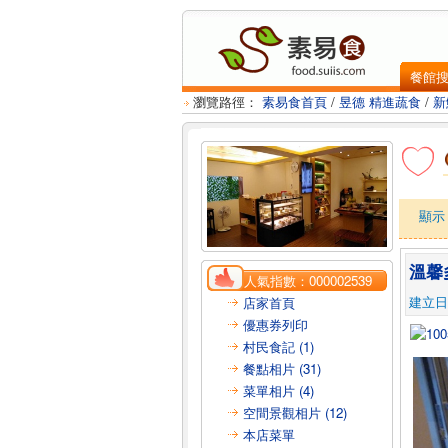
餐館
瀏覽路徑：
素易食首頁
/
昱德 精進蔬食
/
新
顯
溫馨
人氣指數：
000002539
建立日：2
店家首頁
優惠券列印
村民食記 (1)
餐點相片 (31)
菜單相片 (4)
空間景觀相片 (12)
本店菜單