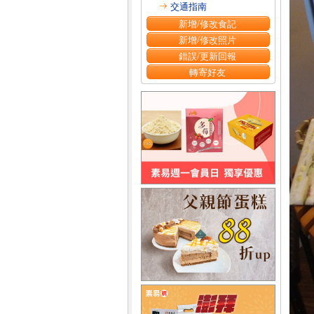
交通指南
新增/修改食記
新增/修改照片
錯誤/更新回報
轉寄好友