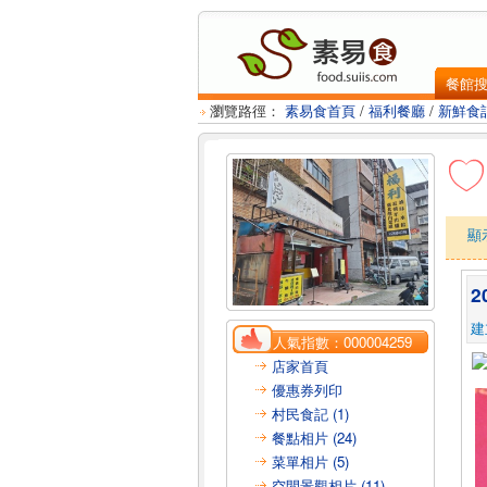
餐館
瀏覽路徑：
素易食首頁
/
福利餐廳
/
新鮮食
顯
2
建
人氣指數：
000004259
店家首頁
優惠券列印
村民食記 (1)
餐點相片 (24)
菜單相片 (5)
空間景觀相片 (11)