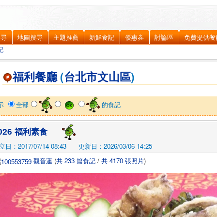
搜尋
地圖搜尋
主題推薦
新鮮食記
優惠券
討論區
免費提供餐
記
福利餐廳
(
台北市
文山區
)
示
全部
的食記
026 福利素食
立日：2017/07/14 08:43
更新日：2026/03/06 14:25
觀音蓮
(
共 233 篇食記
/
共 4170 張照片
)