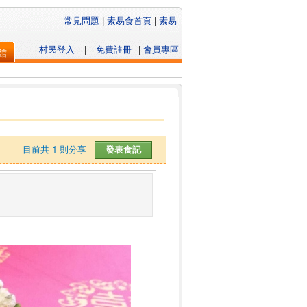
常見問題
|
素易食首頁
|
素易
村民登入
|
免費註冊
|
會員專區
館
目前共
1
則分享