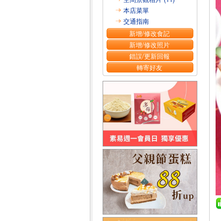
本店菜單
交通指南
新增/修改食記
新增/修改照片
錯誤/更新回報
轉寄好友