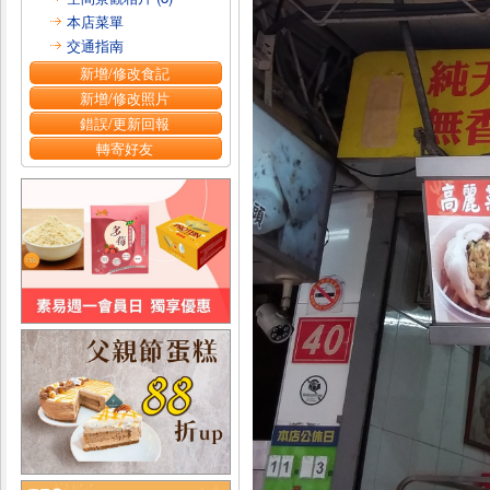
本店菜單
交通指南
新增/修改食記
新增/修改照片
錯誤/更新回報
轉寄好友