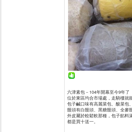
六津素包－104年開幕至今9年了
位於東區均合市場處，走騎樓就
包子鹹口味有高麗菜包、酸菜包
饅頭有白饅頭、黑糖饅頭、全麥
外皮屬於較鬆軟那種，包子餡料
都是買十送一。