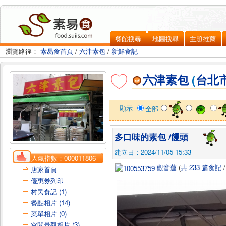
餐館搜尋
地圖搜尋
主題推薦
瀏覽路徑：
素易食首頁
/
六津素包
/
新鮮食記
六津素包
(
台北
顯示
全部
多口味的素包 /饅頭
建立日：2024/11/05 15:33
人氣指數：
000011806
觀音蓮
(
共 233 篇食記
店家首頁
優惠券列印
村民食記 (1)
餐點相片 (14)
菜單相片 (0)
空間景觀相片 (3)