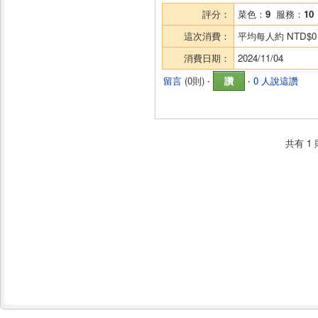
評分：
菜色：
9
服務：
10
這次消費：
平均每人約
NTD$0
消費日期：
2024/11/04
留言
(
0則
) ‧
讚
‧
0 人說這讚
共有
1