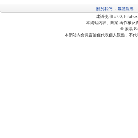
關於我們
．
媒體報導
建議使用IE7.0, Fire
本網站內容、圖案 著作權及
© 素易 Sui
本網站內會員言論僅代表個人觀點，不代