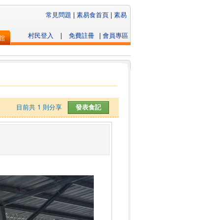
常見問題
|
素易食首頁
|
素易
村民登入
|
免費註冊
|
會員專區
館
目前共
1
則分享