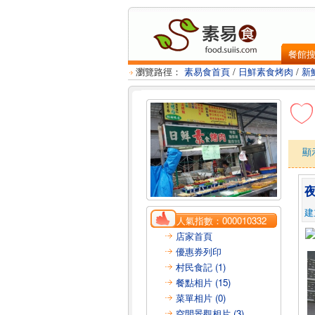
餐館
瀏覽路徑：
素易食首頁
/
日鮮素食烤肉
/
新
顯
建
人氣指數：
000010332
店家首頁
優惠券列印
村民食記 (1)
餐點相片 (15)
菜單相片 (0)
空間景觀相片 (3)