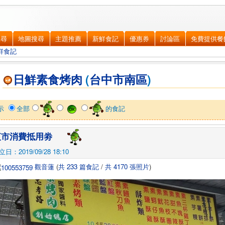
搜尋
地圖搜尋
主題推薦
新鮮食記
優惠券
討論區
免費提供餐
鮮食記
日鮮素食烤肉
(
台中市
南區
)
示
全部
的食記
夜市消費抵用劵
立日：2019/09/28 18:10
觀音蓮
(
共 233 篇食記
/
共 4170 張照片
)