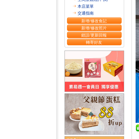
本店菜單
交通指南
新增/修改食記
新增/修改照片
錯誤/更新回報
轉寄好友