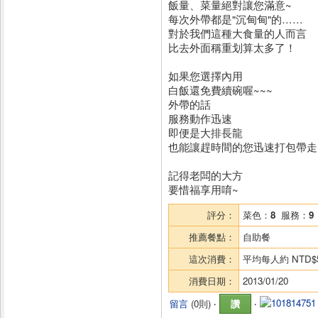
飯量、菜量絕對讓您滿意~
每次外帶都是"沉甸甸"的……
對於我們這種大食量的人而言
比去外面稱重划算太多了！
如果您選擇內用
白飯還免費續碗喔~~~
外帶的話
服務動作迅速
即便是大排長龍
也能讓趕時間的您迅速打包帶走
記得老闆的大方
要惜福享用唷~
評分：
菜色：
8
服務：
9
推薦餐點：
自助餐
這次消費：
平均每人約
NTD$
消費日期：
2013/01/20
留言
(
0則
) ‧
讚
‧