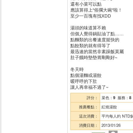
還有小菜可以點
應該算得上"俗擱大碗"啦！
至少一百塊有找XDD
湯頭的味道算不賴
但個人覺得鍋貼油了點……
點麵類的出餐速度挺快的
點餃類的就有得等了
最迅速的當然非素躁飯莫屬
肚子餓時墊墊胃剛剛好~
冬天時
點個湯麵或湯餃
暖呼呼的下肚
讓人再幸福不過了~
評分：
菜色：
9
服務：
8
推薦餐點：
紅燒湯餃
這次消費：
平均每人約
NTD$
消費日期：
2013/01/26