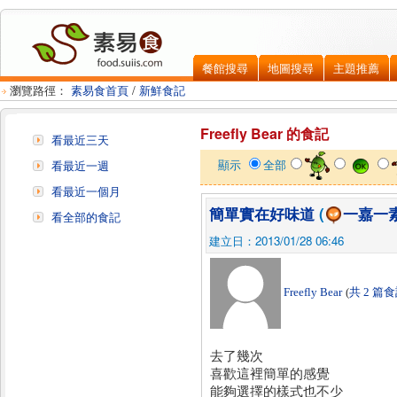
餐館搜尋
地圖搜尋
主題推薦
瀏覽路徑：
素易食首頁
/
新鮮食記
Freefly Bear 的食記
看最近三天
顯示
全部
看最近一週
看最近一個月
簡單實在好味道
(
一嘉一
看全部的食記
建立日：2013/01/28 06:46
Freefly Bear
(
共 2 篇
去了幾次
喜歡這裡簡單的感覺
能夠選擇的樣式也不少