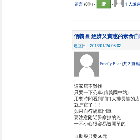
留言
(
0則
) ‧
讚
‧
1 人說
信義區 經濟又實惠的素食自
建立日：2013/01/24 06:02
Freefly Bear
(
共 2 篇
這家店不難找
只要一下公車(信義國中站)
用餐時間看到門口大排長龍的店
就是它了！！
如果自行騎車開車
要注意附近警察抓的兇
一不小心很容易被開單的……
自助餐只要50元