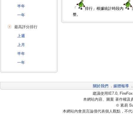
半年
「
排行」根據統計時段內
整。
一年
最高評分排行
上週
上月
半年
一年
關於我們
．
媒體報導
建議使用IE7.0, Fire
本網站內容、圖案 著作權及
© 素易 Sui
本網站內會員言論僅代表個人觀點，不代