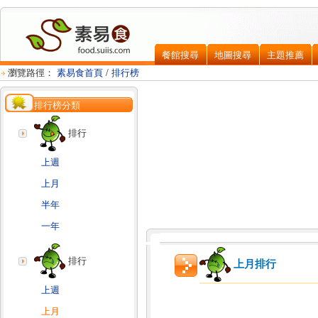
餐館搜尋
地圖搜尋
主題推薦
瀏覽路徑：
素易食首頁
/
排行榜
排行榜分類
排行
上週
上月
半年
一年
排行
上月排行
上週
上月