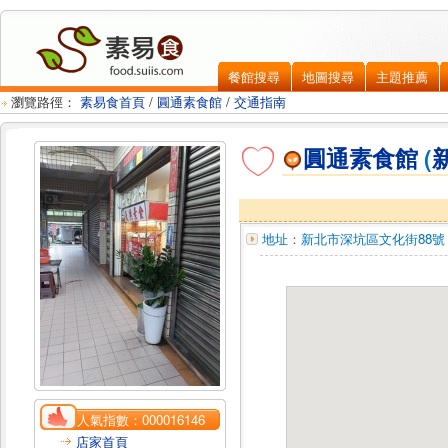
餐館搜尋
地圖搜尋
主題推薦
瀏覽路徑：
素易食首頁
/
圓通素食館
/
交通指南
圓通素食館
(
地址：
新北市深坑區
文化街88號
人氣指數：
000016146
店家首頁