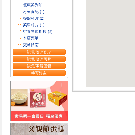
優惠券列印
村民食記 (1)
餐點相片 (2)
菜單相片 (1)
空間景觀相片 (2)
本店菜單
交通指南
新增/修改食記
新增/修改照片
錯誤/更新回報
轉寄好友