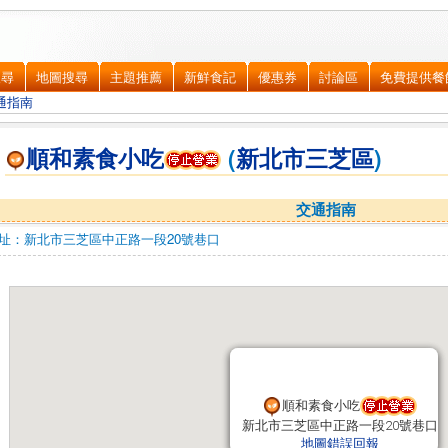
搜尋
地圖搜尋
主題推薦
新鮮食記
優惠券
討論區
免費提供餐
通指南
順和素食小吃
(
新北市
三芝區
)
交通指南
址：
新北市三芝區
中正路一段20號巷口
順和素食小吃
順和素食小吃
新北市三芝區中正路一段20號巷口
新北市三芝區中正路一段20號巷口
地圖錯誤回報
地圖錯誤回報