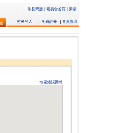
常見問題
|
素易食首頁
|
素易
村民登入
|
免費註冊
|
會員專區
館
地圖錯誤回報