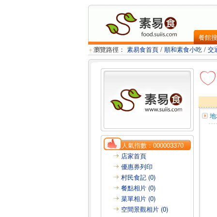
餐館
瀏覽路徑：
素易食首頁
/
順和素食小吃
/
交
地
人氣指數：
000003370
店家首頁
優惠券列印
村民食記 (0)
餐點相片 (0)
菜單相片 (0)
空間景觀相片 (0)