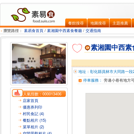
餐館搜尋
地圖搜尋
主題推薦
瀏覽路徑：
素易食首頁
/
素湘園中西素食餐廳
/
交通指南
素湘園中西素
地址：
彰化縣員林市
大同路一段2
停車服務：
旁邊小巷有地方
人氣指數：
000013406
店家首頁
優惠券列印
村民食記 (4)
餐點相片 (15)
菜單相片 (2)
空間景觀相片 (4)