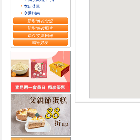
本店菜單
交通指南
新增/修改食記
新增/修改照片
錯誤/更新回報
轉寄好友