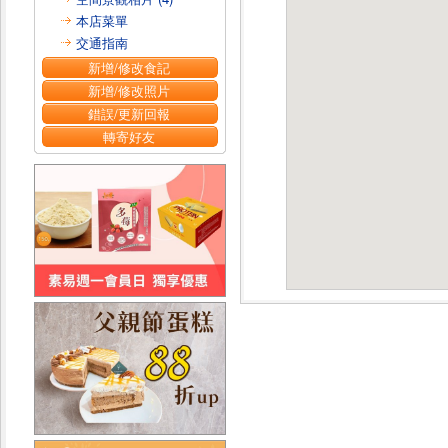
本店菜單
交通指南
新增/修改食記
新增/修改照片
錯誤/更新回報
轉寄好友