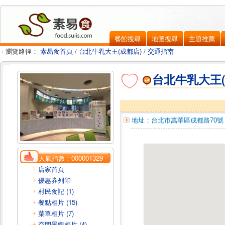
餐館搜尋
地圖搜尋
主題推薦
瀏覽路徑：
素易食首頁
/
台北牛乳大王(成都店)
/
交通指南
台北牛乳大王(
地址：
台北市萬華區
成都路70號
人氣指數：
000001329
店家首頁
優惠券列印
村民食記 (1)
餐點相片 (15)
菜單相片 (7)
空間景觀相片 (4)