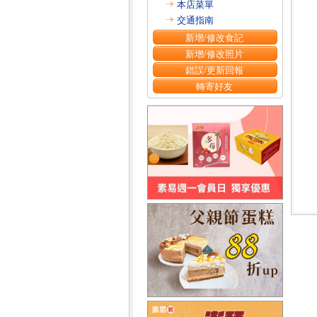
本店菜單
交通指南
新增/修改食記
新增/修改照片
錯誤/更新回報
轉寄好友