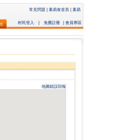
常見問題
|
素易食首頁
|
素易
村民登入
|
免費註冊
|
會員專區
館
地圖錯誤回報