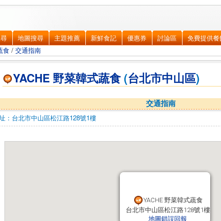
搜尋
地圖搜尋
主題推薦
新鮮食記
優惠券
討論區
免費提供餐
蔬食
/
交通指南
YACHE 野菜韓式蔬食
(
台北市
中山區
)
交通指南
址：
台北市中山區
松江路128號1樓
YACHE 野菜韓式蔬食
YACHE 野菜韓式蔬食
台北市中山區松江路128號1樓
台北市中山區松江路128號1樓
地圖錯誤回報
地圖錯誤回報