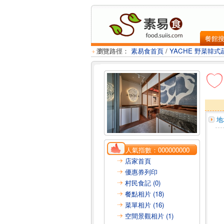
餐館
瀏覽路徑：
素易食首頁
/
YACHE 野菜韓式
地
人氣指數：
000000000
店家首頁
優惠券列印
村民食記 (0)
餐點相片 (18)
菜單相片 (16)
空間景觀相片 (1)