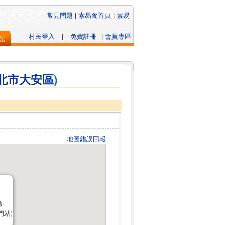
常見問題
|
素易食首頁
|
素易
村民登入
|
免費註冊
|
會員專區
館
北市
大安區
)
地圖錯誤回報
廳
廳
門站)
門站)