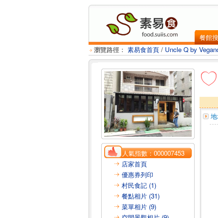
餐館
瀏覽路徑：
素易食首頁
/
Uncle Q by Ve
地
人氣指數：
000007453
店家首頁
優惠券列印
村民食記 (1)
餐點相片 (31)
菜單相片 (9)
空間景觀相片 (9)