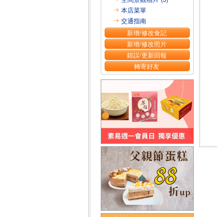
本店菜單
交通指南
新增/修改食記
新增/修改照片
錯誤/更新回報
轉寄好友