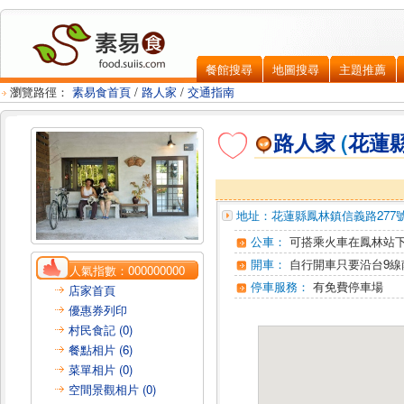
餐館搜尋
地圖搜尋
主題推薦
瀏覽路徑：
素易食首頁
/
路人家
/
交通指南
路人家
(
花蓮
地址：
花蓮縣鳳林鎮
信義路277
公車：
可搭乘火車在鳳林站
開車：
自行開車只要沿台9線
人氣指數：
000000000
停車服務：
有免費停車場
店家首頁
優惠券列印
村民食記 (0)
餐點相片 (6)
菜單相片 (0)
空間景觀相片 (0)