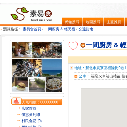
餐館搜尋
地圖搜尋
主題推薦
瀏覽路徑：
素易食首頁
/
一間廚房 & 輕民宿
/
交通指南
一間廚房 & 
地址：
新北市貢寮區
福隆街2巷1
公車：
福隆火車站出站後,往
人氣指數：
000000000
店家首頁
優惠券列印
村民食記 (0)
餐點相片 (0)