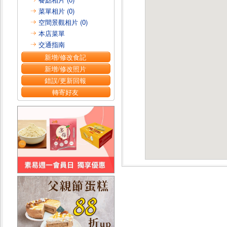
菜單相片 (0)
空間景觀相片 (0)
本店菜單
交通指南
新增/修改食記
新增/修改照片
錯誤/更新回報
轉寄好友