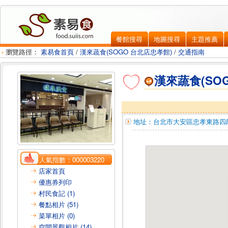
餐館搜尋
地圖搜尋
主題推薦
瀏覽路徑：
素易食首頁
/
漢來蔬食(SOGO 台北店忠孝館)
/
交通指南
漢來蔬食(SO
地址：
台北市大安區
忠孝東路四段
人氣指數：
000003220
店家首頁
優惠券列印
村民食記 (1)
餐點相片 (51)
菜單相片 (0)
空間景觀相片 (14)