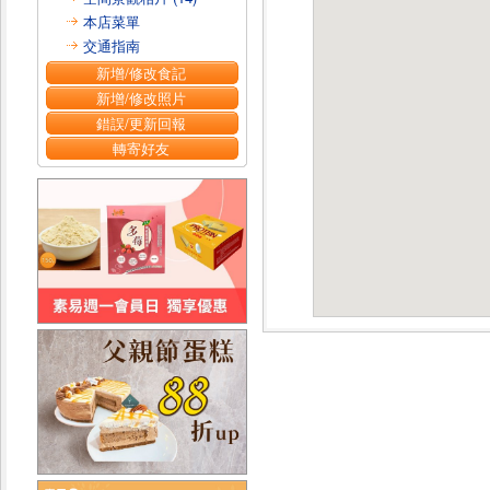
本店菜單
交通指南
新增/修改食記
新增/修改照片
錯誤/更新回報
轉寄好友