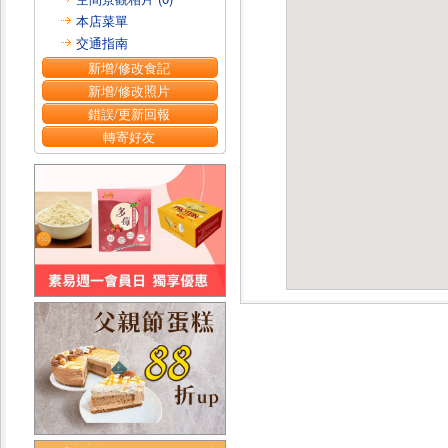
本店菜單
交通指南
新增/修改食記
新增/修改照片
錯誤/更新回報
轉寄好友