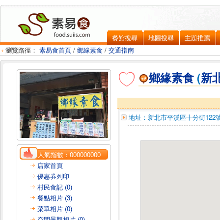
餐館搜尋
地圖搜尋
主題推薦
瀏覽路徑：
素易食首頁
/
鄉緣素食
/
交通指南
鄉緣素食
(
新
地址：
新北市平溪區
十分街122
人氣指數：
000000000
店家首頁
優惠券列印
村民食記 (0)
餐點相片 (3)
菜單相片 (0)
空間景觀相片 (0)