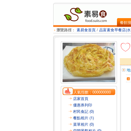
餐館
瀏覽路徑：
素易食首頁
/
品富素食早餐店(水
地
人氣指數：
000000000
店家首頁
優惠券列印
村民食記 (0)
餐點相片 (1)
菜單相片 (0)
空間景觀相片 (0)