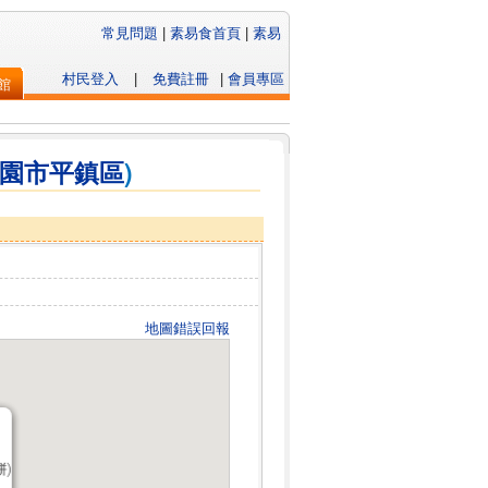
常見問題
|
素易食首頁
|
素易
村民登入
|
免費註冊
|
會員專區
館
園市
平鎮區
)
地圖錯誤回報
)
)