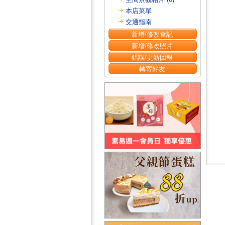
本店菜單
交通指南
新增/修改食記
新增/修改照片
錯誤/更新回報
轉寄好友