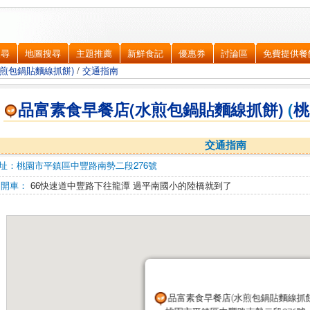
搜尋
地圖搜尋
主題推薦
新鮮食記
優惠券
討論區
免費提供餐
煎包鍋貼麵線抓餅)
/
交通指南
品富素食早餐店(水煎包鍋貼麵線抓餅)
(
桃
交通指南
址：
桃園市平鎮區
中豐路南勢二段276號
開車：
66快速道中豐路下往龍潭 過平南國小的陸橋就到了
品富素食早餐店(水煎包鍋貼麵線抓餅
品富素食早餐店(水煎包鍋貼麵線抓餅