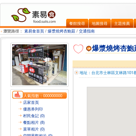
餐館搜尋
地圖搜尋
主題推薦
瀏覽路徑：
素易食首頁
/
爆漿燒烤杏鮑菇
/
交通指南
爆漿燒烤杏鮑
地址：
台北市士林區
文林路101巷
人氣指數：
000000000
店家首頁
優惠券列印
村民食記 (0)
餐點相片 (8)
菜單相片 (0)
空間景觀相片 (0)