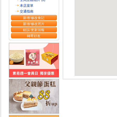
本店菜單
交通指南
新增/修改食記
新增/修改照片
錯誤/更新回報
轉寄好友