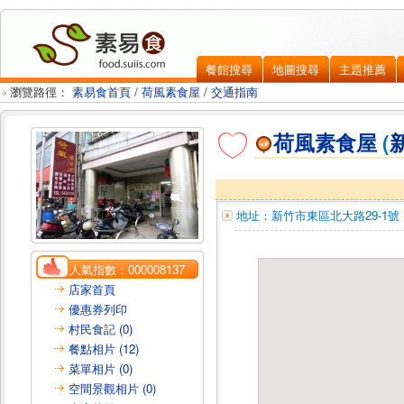
餐館搜尋
地圖搜尋
主題推薦
瀏覽路徑：
素易食首頁
/
荷風素食屋
/
交通指南
荷風素食屋
(
地址：
新竹市東區
北大路29-1號
人氣指數：
000008137
店家首頁
優惠券列印
村民食記 (0)
餐點相片 (12)
菜單相片 (0)
空間景觀相片 (0)