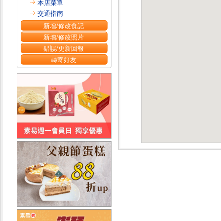
本店菜單
交通指南
新增/修改食記
新增/修改照片
錯誤/更新回報
轉寄好友