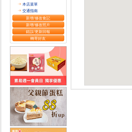
本店菜單
交通指南
新增/修改食記
新增/修改照片
錯誤/更新回報
轉寄好友