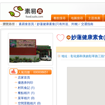
餐館搜尋
地圖搜尋
主題推薦
瀏覽路徑：
素易食首頁
/
妙蓮健康素食(只有外送、外燴)
/
交通指南
妙蓮健康素食
地址：
彰化縣和美鎮
彰草路三段1
人氣指數：
000008651
店家首頁
優惠券列印
村民食記 (1)
餐點相片 (1)
菜單相片 (0)
空間景觀相片 (0)