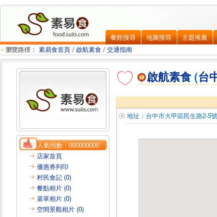
餐館搜尋
地圖搜尋
主題推薦
瀏覽路徑：
素易食首頁
/
啟航素食
/
交通指南
啟航素食
(
台
地址：
台中市大甲區
民生路2-5
人氣指數：
000000000
店家首頁
優惠券列印
村民食記 (0)
餐點相片 (0)
菜單相片 (0)
空間景觀相片 (0)