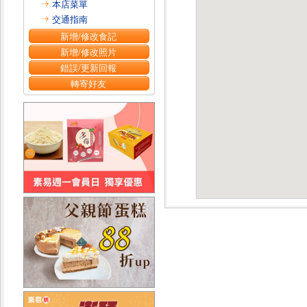
本店菜單
交通指南
新增/修改食記
新增/修改照片
錯誤/更新回報
轉寄好友