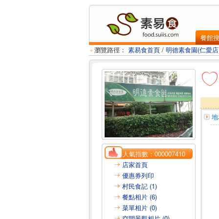
餐館
瀏覽路徑：
素易食首頁
/
明德素食園(仁愛店
地
人氣指數：
000007410
店家首頁
優惠券列印
村民食記 (1)
餐點相片 (6)
菜單相片 (0)
空間景觀相片 (0)