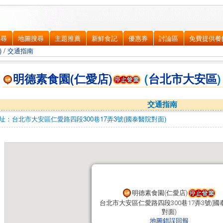
搜尋
地圖搜尋
主題推薦
新鮮食記
優惠券
討論區
免費提供餐
)
/
交通指南
明德素食園(仁愛店)
(
台北市
大安區
)
交通指南
址：
台北市大安區
仁愛路四段300巷17弄3號(國泰醫院對面)
明德素食園(仁愛店)
明德素食園(仁愛店)
台北市大安區仁愛路四段300巷17弄3號(國
台北市大安區仁愛路四段300巷17弄3號(國
對面)
對面)
地圖錯誤回報
地圖錯誤回報