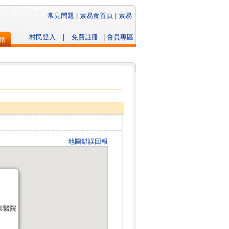
常見問題
|
素易食首頁
|
素易
村民登入
|
免費註冊
|
會員專區
館
地圖錯誤回報
泰醫院
泰醫院