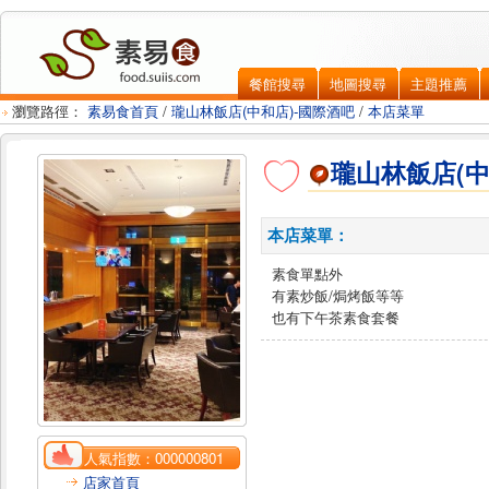
餐館搜尋
地圖搜尋
主題推薦
瀏覽路徑：
素易食首頁
/
瓏山林飯店(中和店)-國際酒吧
/
本店菜單
瓏山林飯店(中
本店菜單：
素食單點外
有素炒飯/焗烤飯等等
也有下午茶素食套餐
人氣指數：
000000801
店家首頁