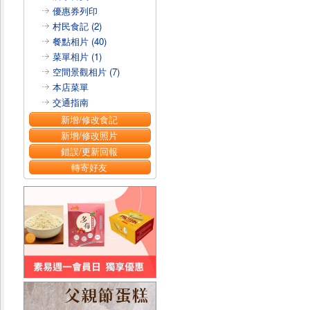
優惠券列印
村民食記 (2)
餐點相片 (40)
菜單相片 (1)
空間景觀相片 (7)
本店菜單
交通指南
新增/修改食記
新增/修改照片
錯誤/更新回報
轉寄好友