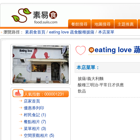
餐館搜尋
地圖搜尋
主題推薦
瀏覽路徑：
素易食首頁
/
eating love 蔬食酸種披薩
/
本店菜單
eating lo
本店菜單：
披薩/義大利麵
酸種三明治-平常日才供應
飲品
人氣指數：
000001231
店家首頁
優惠券列印
村民食記 (1)
餐點相片 (7)
菜單相片 (3)
空間景觀相片 (5)