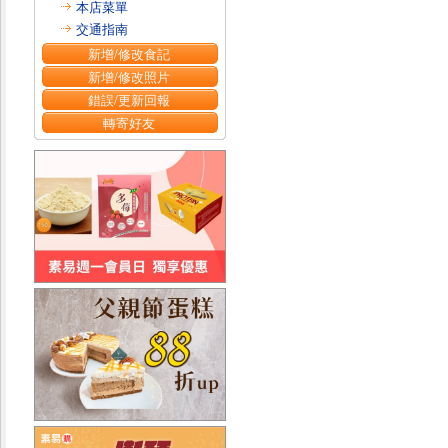
本店菜單
交通指南
新增/修改食記
新增/修改照片
錯誤/更新回報
轉寄好友