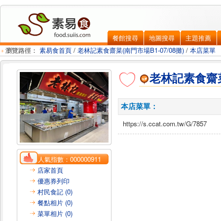
餐館搜尋
地圖搜尋
主題推薦
瀏覽路徑：
素易食首頁
/
老林記素食齋菜(南門市場B1-07/08攤)
/
本店菜單
老林記素食齋菜(
本店菜單：
https://s.ccat.com.tw/G/7857
人氣指數：
000000911
店家首頁
優惠券列印
村民食記 (0)
餐點相片 (0)
菜單相片 (0)