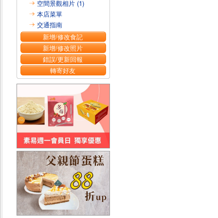
空間景觀相片 (1)
本店菜單
交通指南
新增/修改食記
新增/修改照片
錯誤/更新回報
轉寄好友