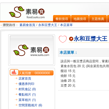
餐館搜尋
地圖搜尋
主題推薦
瀏覽路徑：
素易食首頁
/
永和豆漿大王
/
本店菜單
永和豆漿大王
本店菜單：
該店與一般豆漿店商品雷同，葷素
素食水煎包 20 元 (與韭菜煎包共用
饅頭 15 元
人氣指數：
000000000
燒餅 15 元
店家首頁
油條 25 元
優惠券列印
豆漿 20 元
村民食記 (0)
餐點相片 (1)
菜單相片 (1)
空間景觀相片 (6)