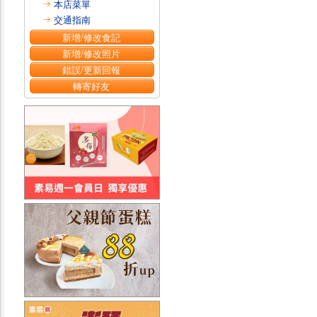
本店菜單
交通指南
新增/修改食記
新增/修改照片
錯誤/更新回報
轉寄好友