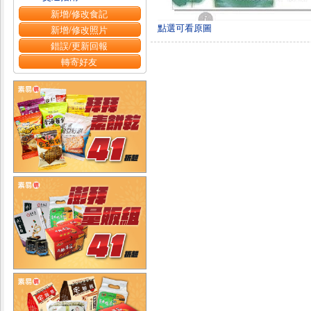
新增/修改食記
點選可看原圖
新增/修改照片
錯誤/更新回報
轉寄好友