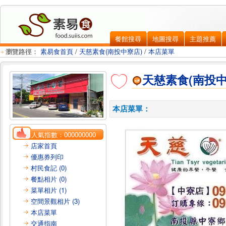
餐館搜尋
地圖搜尋
主題推薦
瀏覽路徑：
素易食首頁
/
天慈素食(南投中寮店)
/
本店菜單
天慈素食(南投中
本店菜單：
人氣指數：
000000000
店家首頁
優惠券列印
村民食記 (0)
餐點相片 (0)
菜單相片 (1)
空間景觀相片 (3)
本店菜單
交通指南