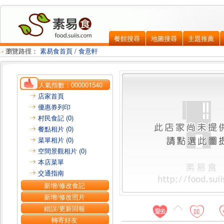
餐館搜尋
地圖搜尋
主題推薦
瀏覽路徑：
素易食首頁
/
食意軒
人氣指數：
000001540
店家首頁
優惠券列印
村民食記 (0)
餐點相片 (0)
菜單相片 (0)
空間景觀相片 (0)
本店菜單
交通指南
新增/修改食記
新增/修改照片
錯誤/更新回報
轉寄好友