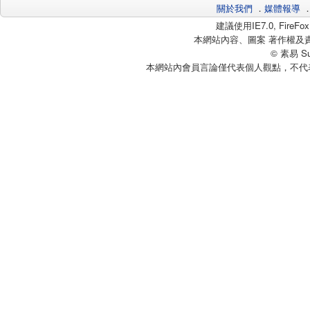
關於我們
．
媒體報導
建議使用IE7.0, Fire
本網站內容、圖案 著作權及
© 素易 Sui
本網站內會員言論僅代表個人觀點，不代