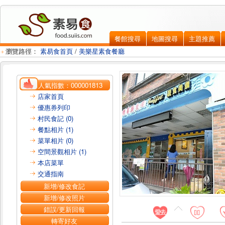
餐館搜尋
地圖搜尋
主題推薦
瀏覽路徑：
素易食首頁
/
美樂星素食餐廳
人氣指數：
000001813
店家首頁
優惠券列印
村民食記 (0)
餐點相片 (1)
菜單相片 (0)
空間景觀相片 (1)
本店菜單
交通指南
新增/修改食記
新增/修改照片
錯誤/更新回報
轉寄好友