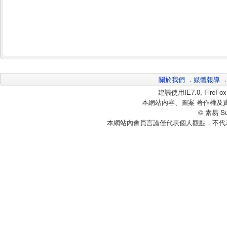
關於我們
．
媒體報導
建議使用IE7.0, Fire
本網站內容、圖案 著作權及
© 素易 Sui
本網站內會員言論僅代表個人觀點，不代