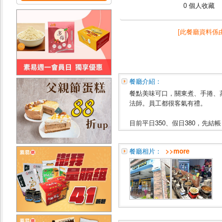
0 個人收藏
[此餐廳資料係
餐廳介紹：
餐點美味可口，關東煮、手捲、
法師。員工都很客氣有禮。
目前平日350、假日380，先結
餐廳相片：
>>more