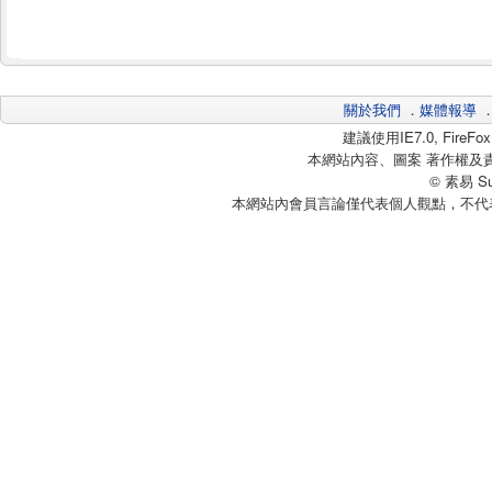
關於我們
．
媒體報導
建議使用IE7.0, Fire
本網站內容、圖案 著作權及
© 素易 Sui
本網站內會員言論僅代表個人觀點，不代