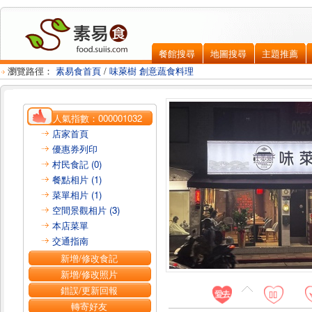
餐館搜尋
地圖搜尋
主題推薦
瀏覽路徑：
素易食首頁
/
味萊樹 創意蔬食料理
人氣指數：
000001032
店家首頁
優惠券列印
村民食記 (0)
餐點相片 (1)
菜單相片 (1)
空間景觀相片 (3)
本店菜單
交通指南
新增/修改食記
新增/修改照片
錯誤/更新回報
轉寄好友