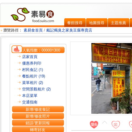
餐館搜尋
地圖搜尋
主題推薦
瀏覽路徑：
素易食首頁
/
戴記獨臭之家臭豆腐專賣店
人氣指數：
000001300
店家首頁
優惠券列印
村民食記 (1)
餐點相片 (19)
菜單相片 (2)
空間景觀相片 (2)
本店菜單
交通指南
新增/修改食記
新增/修改照片
錯誤/更新回報
轉寄好友