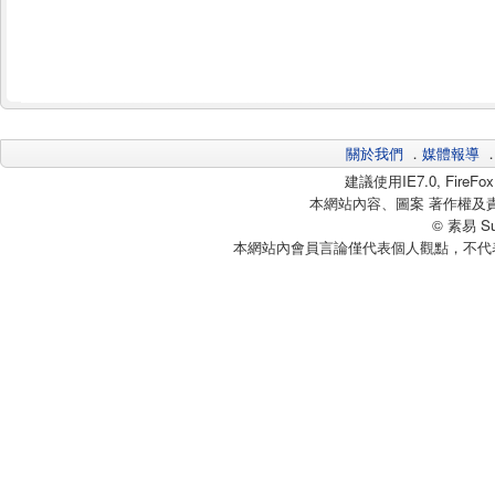
關於我們
．
媒體報導
建議使用IE7.0, Fire
本網站內容、圖案 著作權及
© 素易 Sui
本網站內會員言論僅代表個人觀點，不代