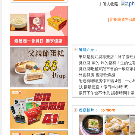
1 個人收藏
[此餐廳資料係
餐廳介紹：
果然是臭豆腐專賣店！除了腸旺
臭豆腐 蒸的 炸的都有！生的也
臭豆腐吃起來跟市售的一般店家
外皮酥脆 裡頭軟爛感！
附近有嘟嘟房停車場 4個！一小時
(力揚最便宜！假日半小時15)
假日下午也不休息 誤餐時間非
餐廳相片：
>>more