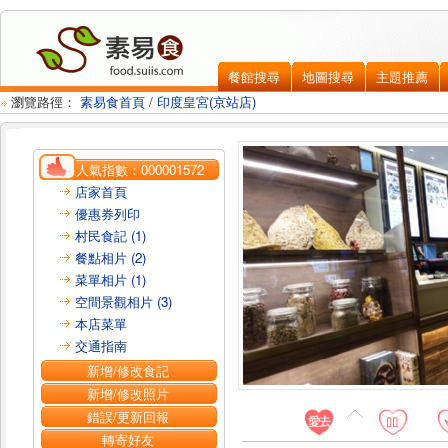
餐館搜尋
地圖搜尋
主題推薦
瀏覽路徑：
素易食首頁
/
印度皇宮(京站店)
人氣指數：
000001572
店家首頁
優惠券列印
村民食記 (1)
餐點相片 (2)
菜單相片 (1)
空間景觀相片 (3)
本店菜單
交通指南
新增/修改食記
新增/修改照片
錯誤/更新回報
轉寄好友