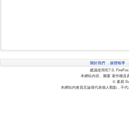
關於我們
．
媒體報導
建議使用IE7.0, Fire
本網站內容、圖案 著作權及
© 素易 Sui
本網站內會員言論僅代表個人觀點，不代