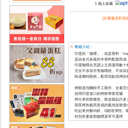
1 個人收藏
[此餐廳資料係
餐廳介紹：
印度的「咖哩」，就是香料「mas
是由各式各樣的辛香料配製而成
印度咖哩在烹調上主廚運用數十
完全不添加市售咖哩粉、不添加
味道獨特顯然，配塔現點現烤的
烤餅是纯麵粉手工製作、全素完
採用印度進口的烤餅專業窯爐
烤出來的餅微焦，餅皮臌起許多
因窯烤热氣而形成的氣泡並散發
吃起來外酥內軟、Q韌有彈性、
特別有素食類咖哩菜單可選擇