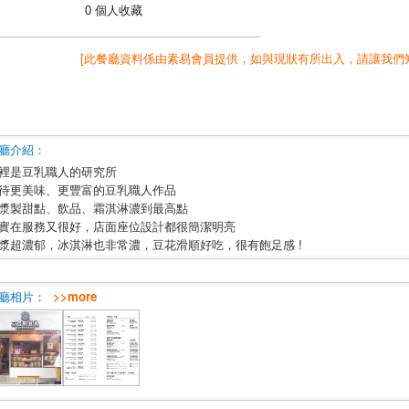
0 個人收藏
[此餐廳資料係由素易會員提供，如與現狀有所出入，請讓我們
廳介紹：
裡是豆乳職人的研究所
待更美味、更豐富的豆乳職人作品
漿製甜點、飲品、霜淇淋濃到最高點
實在服務又很好，店面座位設計都很簡潔明亮
漿超濃郁，冰淇淋也非常濃，豆花滑順好吃，很有飽足感 !
廳相片：
>>more