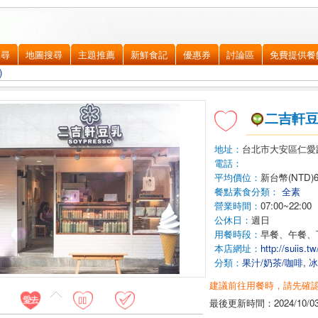
搜尋
地圖搜尋
主題推薦
新鮮食記
優惠券
討論區
免費提供餐
)
二吉軒豆
地址：
台北市大安區
仁愛
電話：
平均價位：
新台幣(NTD)
餐點素食分類：
全素
營業時間：
07:00~22:00
公休日：
週日
用餐時段：
早餐、午餐、
本店網址：
http://suiis.
分類：
果汁/奶茶/咖啡
,
冰
建議前往用餐時，請先確
最後更新時間：
2024/10/0