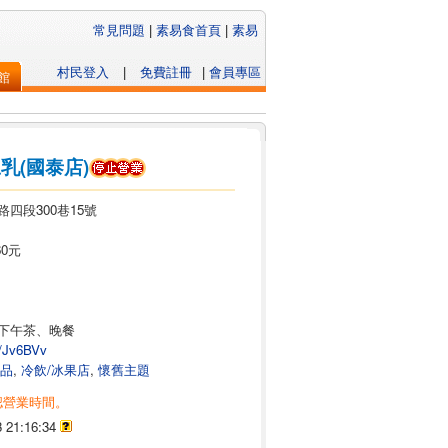
常見問題
|
素易食首頁
|
素易
村民登入
|
免費註冊
|
會員專區
館
乳(國泰店)
路四段300巷15號
60元
下午茶、晚餐
tw/Jv6BVv
品
,
冷飲/冰果店
,
懷舊主題
認營業時間。
3 21:16:34