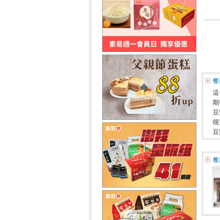
餐
這
期
豆
很
豆
餐