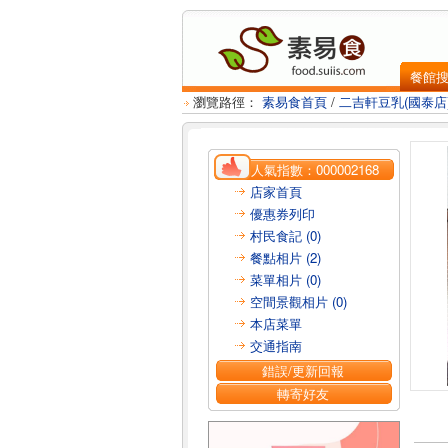
餐館
瀏覽路徑：
素易食首頁
/
二吉軒豆乳(國泰店
人氣指數：
000002168
店家首頁
優惠券列印
村民食記 (0)
餐點相片 (2)
菜單相片 (0)
空間景觀相片 (0)
本店菜單
交通指南
錯誤/更新回報
轉寄好友