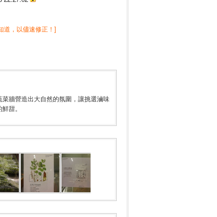
知道，以儘速修正！]
蔬菜牆營造出大自然的氛圍，讓挑選滷味
的鮮甜。