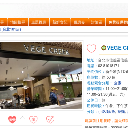
搜尋
地圖搜尋
主題推薦
新鮮食記
優惠券
討論區
免費提供餐
河(台北101店)
VEGE 
地址：
台北市信義區
信義
電話：
02-81018171
平均價位：
新台幣(NTD)
座位數：
約 50 個
餐點素食分類：
全素
營業時間：
11:00~21:0
11:00~21:30(週五、六)
公休日：
無
用餐時段：
午餐、下午茶
分類：
小吃/麵/飯
,
拉麵
,
建議前往用餐時，請先確
最後更新時間：
2020/01/0