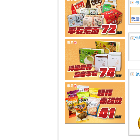
最
藥膳
推
總