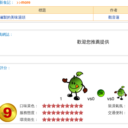
新食記：
>>more
標題
作者
滷製的美味湯頭
觀音蓮
薦網誌：
歡迎您推薦提供
評分：
1
vs
0
vs
0
口味菜色：
裝潢氣氛：
服務態度：
交通便利：
環境衛生：