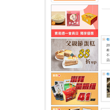
餐
2
希
不
店
餐