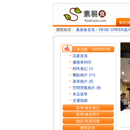
餐館
瀏覽路徑：
素易食首頁
/
VEGE CREEK蔬
人氣指數：
000006108
店家首頁
優惠券列印
村民食記 (1)
餐點相片 (11)
菜單相片 (5)
空間景觀相片 (9)
本店菜單
交通指南
新增/修改食記
新增/修改照片
錯誤/更新回報
轉寄好友