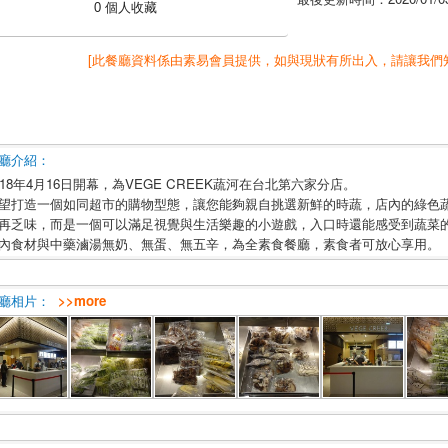
0 個人收藏
[此餐廳資料係由素易會員提供，如與現狀有所出入，請讓我們
廳介紹：
018年4月16日開幕，為VEGE CREEK蔬河在台北第六家分店。
望打造一個如同超市的購物型態，讓您能夠親自挑選新鮮的時蔬，店內的綠色
再乏味，而是一個可以滿足視覺與生活樂趣的小遊戲，入口時還能感受到蔬菜
內食材與中藥滷湯無奶、無蛋、無五辛，為全素食餐廳，素食者可放心享用。
廳相片：
>>more