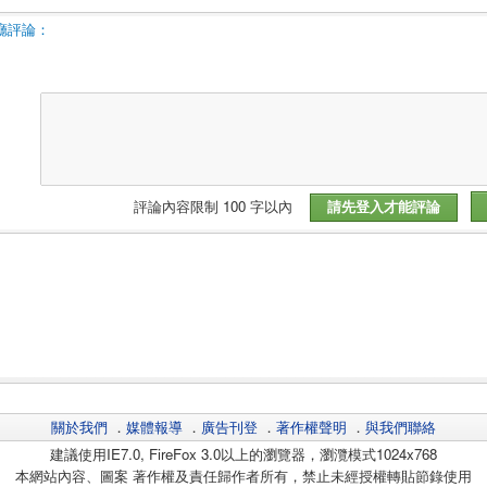
廳評論：
評論內容限制 100 字以內
關於我們
．
媒體報導
．
廣告刊登
．
著作權聲明
．
與我們聯絡
建議使用IE7.0, FireFox 3.0以上的瀏覽器，瀏灠模式1024x768
本網站內容、圖案 著作權及責任歸作者所有，禁止未經授權轉貼節錄使用