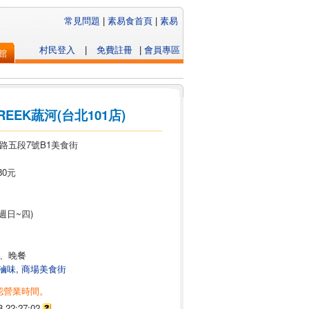
常見問題
|
素易食首頁
|
素易
村民登入
|
免費註冊
|
會員專區
館
CREEK蔬河(台北101店)
路五段7號B1美食街
80元
0(週日~四)
、晚餐
滷味
,
商場美食街
認營業時間。
3 22:27:02