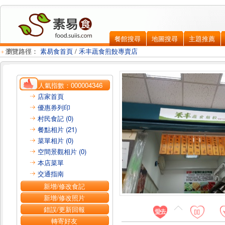
餐館搜尋
地圖搜尋
主題推薦
瀏覽路徑：
素易食首頁
/
禾丰蔬食煎餃專賣店
人氣指數：
000004346
店家首頁
優惠券列印
村民食記 (0)
餐點相片 (21)
菜單相片 (0)
空間景觀相片 (0)
本店菜單
交通指南
新增/修改食記
新增/修改照片
錯誤/更新回報
轉寄好友