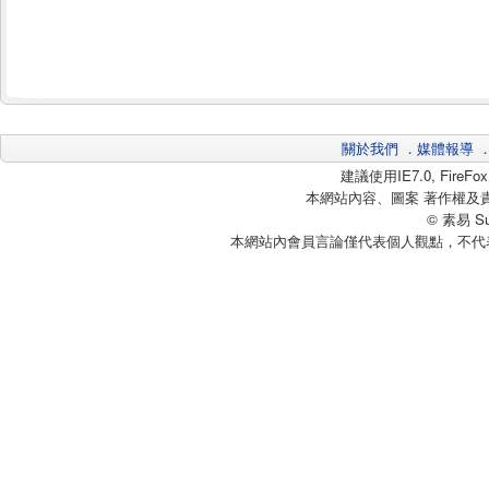
關於我們
．
媒體報導
建議使用IE7.0, Fire
本網站內容、圖案 著作權及
© 素易 Sui
本網站內會員言論僅代表個人觀點，不代