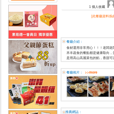
1 個人收藏
[此餐廳資料係
餐廳介紹：
食材選用非常用心！！！老闆老
禾丰蔬食的餐點都是健康取向，
是用高山高麗菜包的餡，香甜可
餐廳相片：
>>more
推薦網誌：