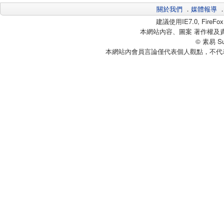
關於我們
．
媒體報導
建議使用IE7.0, Fire
本網站內容、圖案 著作權及
© 素易 Sui
本網站內會員言論僅代表個人觀點，不代