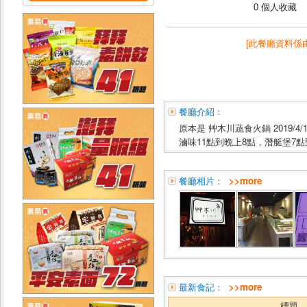
0 個人收藏
[此餐廳資料係
餐廳介紹：
原本是 艸木川蔬食火鍋 2019/4
滷味11點到晚上8點，潛艇堡7點
餐廳相片：
>>more
最新食記：
>>more
標題