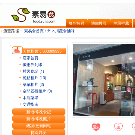
餐館搜尋
地圖搜尋
主題推薦
瀏覽路徑：
素易食首頁
/
艸木川蔬食滷味
人氣指數：
000009995
店家首頁
優惠券列印
村民食記 (1)
餐點相片 (10)
菜單相片 (2)
空間景觀相片 (9)
本店菜單
交通指南
新增/修改食記
新增/修改照片
錯誤/更新回報
轉寄好友