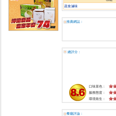
蔬食滷味
推薦網誌：
總評分：
口味菜色：
服務態度：
環境衛生：
餐廳評論：